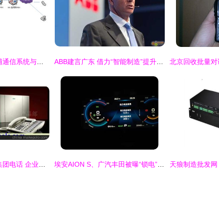
强强联合 苏州飞利浦通信系统与微软中国共筑UC演示中心新纪元
ABB建言广东 借力“智能制造”提升竞争力
西门子HiPath1800集团电话 企业通信的专业之选，广州宽网信息为您呈献
埃安AION S、广汽丰田被曝“锁电” 暗箱操作背后成本考量埋隐患