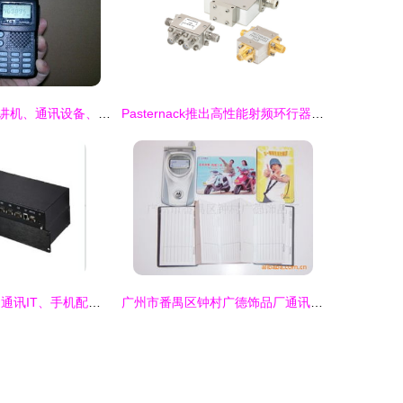
北京回收批量对讲机、通讯设备、无线电话机、集团电话、电脑及监控设备全攻略
Pasternack推出高性能射频环行器/隔离器新系列，助力监控设备再升级
天狼制造批发网 通讯IT、手机配件与工业紧固件的B2B采购新选择
广州市番禺区钟村广德饰品厂通讯录、产品列表与监控设备介绍