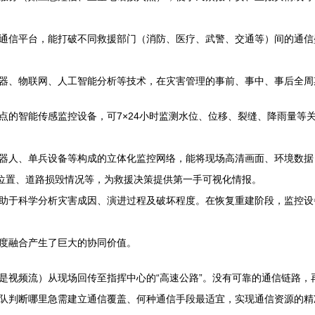
通信平台，能打破不同救援部门（消防、医疗、武警、交通等）间的通信
器、物联网、人工智能分析等技术，在灾害管理的事前、事中、事后全周
点的智能传感监控设备，可7×24小时监测水位、位移、裂缝、降雨量等
器人、单兵设备等构成的立体化监控网络，能将现场高清画面、环境数据
困位置、道路损毁情况等，为救援决策提供第一手可视化情报。
助于科学分析灾害成因、演进过程及破坏程度。在恢复重建阶段，监控设
度融合产生了巨大的协同价值。
是视频流）从现场回传至指挥中心的“高速公路”。没有可靠的通信链路，再
队判断哪里急需建立通信覆盖、何种通信手段最适宜，实现通信资源的精