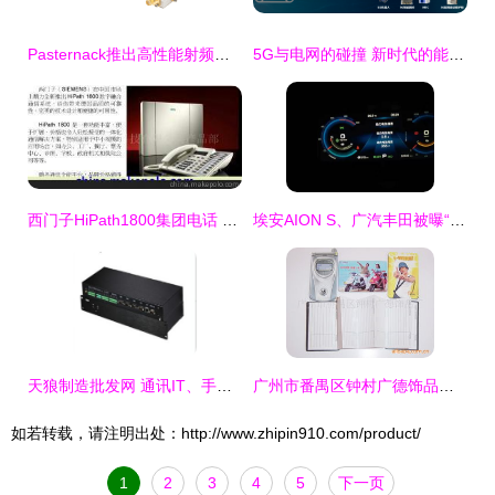
Pasternack推出高性能射频环行器/隔离器新系列，助力监控设备再升级
5G与电网的碰撞 新时代的能源互联火花
西门子HiPath1800集团电话 企业通信的专业之选，广州宽网信息为您呈献
埃安AION S、广汽丰田被曝“锁电” 暗箱操作背后成本考量埋隐患
天狼制造批发网 通讯IT、手机配件与工业紧固件的B2B采购新选择
广州市番禺区钟村广德饰品厂通讯录、产品列表与监控设备介绍
如若转载，请注明出处：http://www.zhipin910.com/product/
1
2
3
4
5
下一页