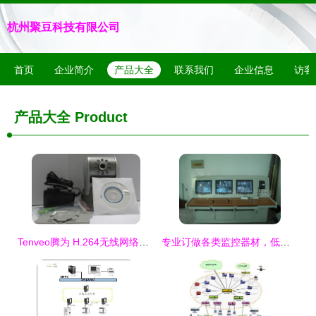
杭州聚豆科技有限公司
首页
企业简介
产品大全
联系我们
企业信息
访客
产品大全
Product
Tenveo腾为 H.264无线网络摄像机 全能安防新标杆
专业订做各类监控器材，低成本高品质之选——监控机柜控制台厂家直供